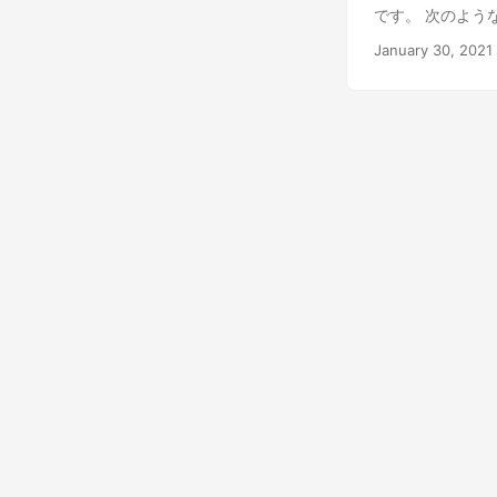
各シェーダの説明
です。 次のよう
説明 Stroke Wi
要です インター
outline 解像
January 30, 2021
ばコラボ配信にも利
あります。こちら
表示は行えませ
Spectralizer: 
ジを開きます。 htt
設定できます。 
は、デスクトップ
じてプレビューが
ピーしておきます
好みで。短い方に
メータを更新する
ます。 マイクゲ
ります。 バーの
の、バー描画の開
す。 最小高さ 
径を1としたとき
を丸くしたいときに
クラス名を付けているの