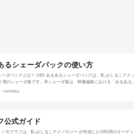
るあるシェーダパックの使い方
シェーダパックとは？ OBS あるあるシェーダパックは、私 おしるこテク
eamFX 用のシェーダ集です。本シェーダ集は、映像編集における「あるあ
ることを目的としています。 本シェーダ集は以下の URL から入手できます。
·
oshiteku
oshiteku.booth.pm/items/2696124 GitHub リポジトリ:
.com/oshiteku/obs-StreamFX-trivial-shaders OBS StreamFX 本
reamFX を利用しています。 インストール方法と動作環境は 公式の Wik
参考にセットアップして下さい。PC によっては動作しない場合もある
フ公式ガイド
下さい。 シェーダの使い方 StreamFX をインストールした状態で、
加します。各シェーダの調整方法については 各シェーダの説明 を参考
 ハモグラフは、私 おしるこテクノロジー が作成したOBS用のオーデ