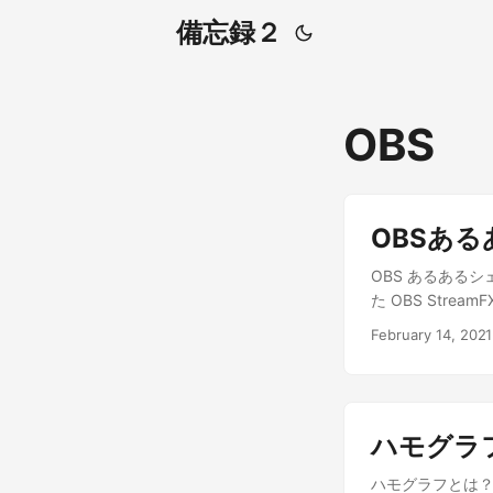
備忘録２
OBS
OBSあ
OBS あるある
た OBS Str
OBS で実現 す
February 14, 2021
ンロード: https://
https://github
グインである St
すので、そちらを
ハモグラ
作環境をお確かめ
順でシェーダを追
ハモグラフとは？