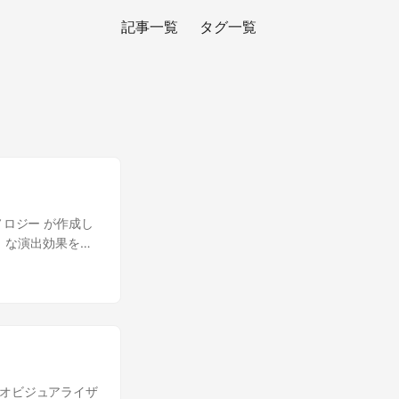
記事一覧
タグ一覧
ノロジー が作成し
る」な演出効果を
 Booth でダウ
シェーダ集は、OBS のプラ
i ページ にありま
ようですので、動
以下の図のような手
にしてください。
ィオビジュアライザ