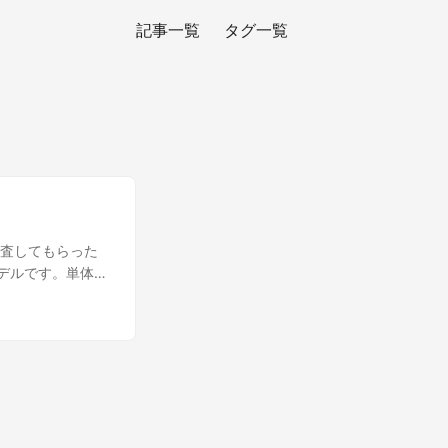
記事一覧
タグ一覧
本人に調査してもらった
したモデルです。単体の
提供するのが特徴
合をまるごと任せら
日常的なコーディン
リティ分析など重い
した。 API キー
内部で使うモデルプー
成したキーは