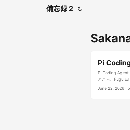
備忘録２
Sakana
Pi Codin
Pi Coding Ag
ところ、Fugu 曰く
LLM ではなく
June 22, 2026
·
o
で、利用側は単一の
れます。 提供され
グやチャットボット
ワークロード向け 
を作成 まずは Sa
ルを選べます。基本