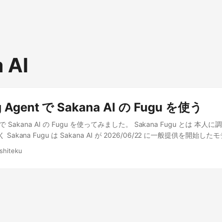
 AI
g Agent で Sakana AI の Fugu を使う
ent で Sakana AI の Fugu を使ってみました。 Sakana Fugu とは 
 Sakana Fugu は Sakana AI が 2026/06/22 に一般提供を開始
、マルチエージェントのオーケストレーションを 1 つの基盤モデルとして
shiteku
 OpenAI 互換 API を叩くだけで、内部でのモデル選択・委譲・統
るモデルは 2 種類です。 Fugu: 性能と低レイテンシのバランス型。
向け Fugu Ultra: 回答品質を最大化したモデル。論文再現やセキュ
とのこと。 サブスクも提供されており、早速 Standard プランに入りま
kana AI のコンソール から API キーを作成して… ここで Fugu が
的には GPT・Claude・Gemini を裏で使う感じみたいですね。 作